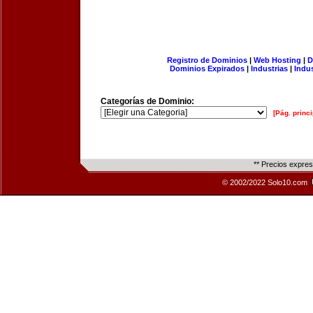
Registro de Dominios
|
Web Hosting
|
D
Dominios Expirados
|
Industrias
|
Indu
Categorías de Dominio:
[Pág. princi
** Precios expre
© 2002/2022 Solo10.com