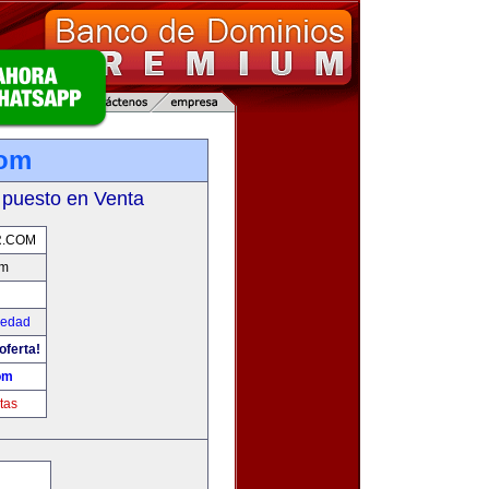
com
 puesto en Venta
R.COM
om
iedad
oferta!
om
tas