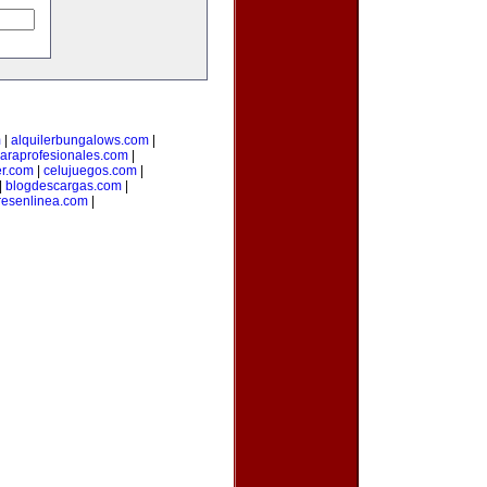
m
|
alquilerbungalows.com
|
araprofesionales.com
|
er.com
|
celujuegos.com
|
|
blogdescargas.com
|
esenlinea.com
|