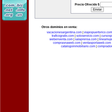
Precio Ofrecido $
Otros dominios en venta:
vacacionesargentina.com
|
viajespuertorico.co
traficogratis.com
|
soloservicio.com
|
cursosp
webenventa.com
|
salaprensa.com
|
lineamuj
comprasnaweb.com
|
ventasporlaweb.com
catalogoinmobiliario.com
|
comprador