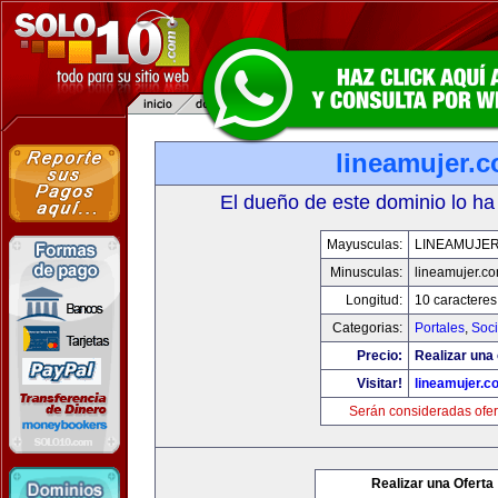
lineamujer.
El dueño de este dominio lo ha
Mayusculas:
LINEAMUJE
Minusculas:
lineamujer.c
Longitud:
10 caracteres
Categorias:
Portales
,
Soc
Precio:
Realizar una 
Visitar!
lineamujer.c
Serán consideradas ofer
Realizar una Oferta