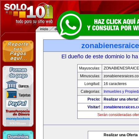
zonabienesraic
El dueño de este dominio lo ha
Mayusculas:
ZONABIENESRAIC
Minusculas:
zonabienesraices.c
Longitud:
16 caracteres
Categorias:
Inmuebles y Propie
Precio:
Realizar una oferta!
Visitar!
zonabienesraices.
Serán consideradas ofer
Realizar una Oferta