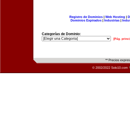
Registro de Dominios
|
Web Hosting
|
D
Dominios Expirados
|
Industrias
|
Indu
Categorías de Dominio:
[Pág. princi
** Precios expre
© 2002/2022 Solo10.com