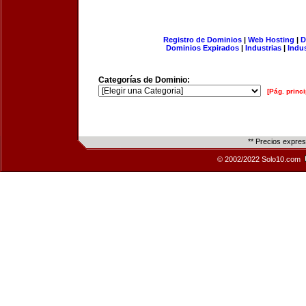
Registro de Dominios
|
Web Hosting
|
D
Dominios Expirados
|
Industrias
|
Indu
Categorías de Dominio:
[Pág. princi
** Precios expre
© 2002/2022 Solo10.com