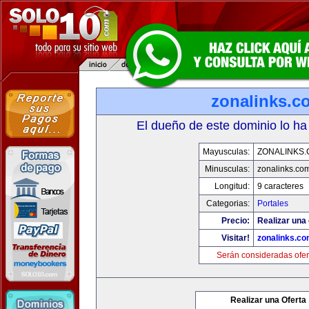
zonalinks.c
El dueño de este dominio lo ha
Mayusculas:
ZONALINKS
Minusculas:
zonalinks.co
Longitud:
9 caracteres
Categorias:
Portales
Precio:
Realizar una 
Visitar!
zonalinks.c
Serán consideradas ofer
Realizar una Oferta