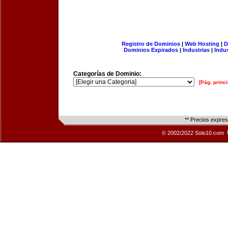
Registro de Dominios
|
Web Hosting
|
D
Dominios Expirados
|
Industrias
|
Indu
Categorías de Dominio:
[Pág. princi
** Precios expre
© 2002/2022 Solo10.com