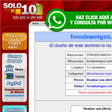
forodeamigos
El dueño de este dominio lo ha
Mayusculas:
FORODEAMIGOS
Minusculas:
forodeamigos.com
Longitud:
12 caracteres
Categorias:
Miscelaneas (vari
Precio:
Realizar una ofert
Visitar!
forodeamigos.co
Serán consideradas ofer
Realizar una Oferta