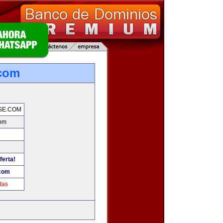
.com
SE.COM
com
ferta!
.com
tas