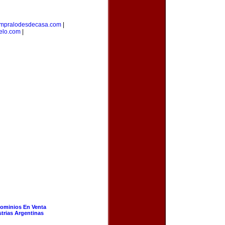
mpralodesdecasa.com
|
elo.com
|
ominios En Venta
strias Argentinas