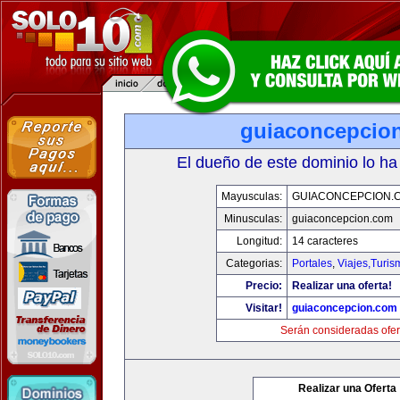
guiaconcepcio
El dueño de este dominio lo ha
Mayusculas:
GUIACONCEPCION.
Minusculas:
guiaconcepcion.com
Longitud:
14 caracteres
Categorias:
Portales
,
Viajes,Turi
Precio:
Realizar una oferta!
Visitar!
guiaconcepcion.com
Serán consideradas ofer
Realizar una Oferta