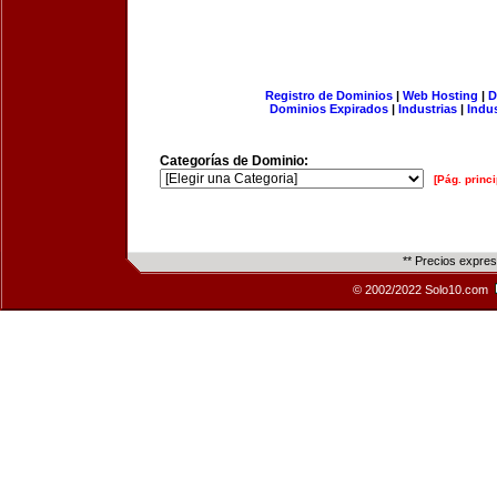
Registro de Dominios
|
Web Hosting
|
D
Dominios Expirados
|
Industrias
|
Indu
Categorías de Dominio:
[Pág. princi
** Precios expre
© 2002/2022 Solo10.com