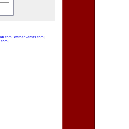
cion.com
|
exitoenventas.com
|
.com
|