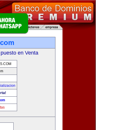
.com
 puesto en Venta
AS.COM
om
ializacion
rta!
com
tas