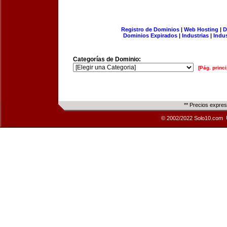
Registro de Dominios
|
Web Hosting
|
D
Dominios Expirados
|
Industrias
|
Indu
Categorías de Dominio:
[Pág. princi
** Precios expre
© 2002/2022 Solo10.com