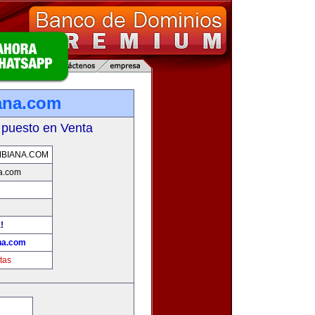
ana.com
 puesto en Venta
BIANA.COM
a.com
!
na.com
tas