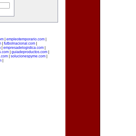
om
|
empleotemporario.com
|
m
|
futbolnacional.com
|
m
|
empresadelogistica.com
|
s.com
|
guiadeproductos.com
|
n.com
|
solucionespyme.com
|
m
|