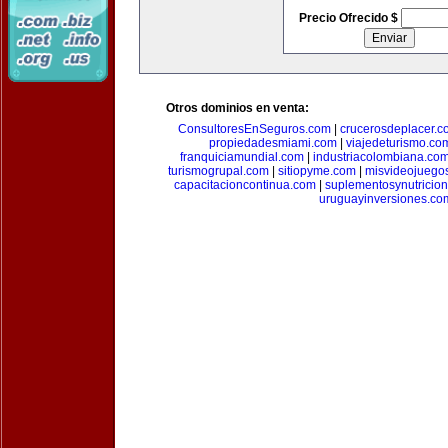
Precio Ofrecido $
Otros dominios en venta:
ConsultoresEnSeguros.com
|
crucerosdeplacer.c
propiedadesmiami.com
|
viajedeturismo.co
franquiciamundial.com
|
industriacolombiana.co
turismogrupal.com
|
sitiopyme.com
|
misvideojuego
capacitacioncontinua.com
|
suplementosynutricio
uruguayinversiones.co